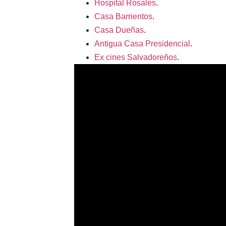
Hospital Rosales
.
Casa Barrientos
.
Casa Dueñas
.
Antigua Casa Presidencial
.
Ex cines Salvadoreños
.