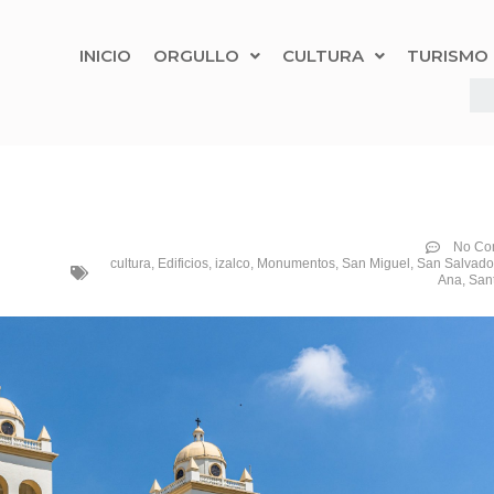
INICIO
ORGULLO
CULTURA
TURISMO
No Co
cultura
,
Edificios
,
izalco
,
Monumentos
,
San Miguel
,
San Salvado
Ana
,
San