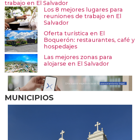
trabajo en El Salvador
Los 8 mejores lugares para
reuniones de trabajo en El
Salvador
Oferta turística en El
Boquerón: restaurantes, café y
hospedajes
Las mejores zonas para
alojarse en El Salvador
MUNICIPIOS