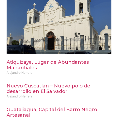
Atiquizaya, Lugar de Abundantes
Manantiales
Alejandro Herrera
Nuevo Cuscatlán – Nuevo polo de
desarrollo en El Salvador
Alejandro Herrera
Guatajiagua, Capital del Barro Negro
Artesanal