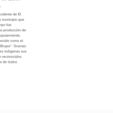
a
ccidente de El
n municipio que
mpo fue
la producción de
popularmente,
nocido como el
 Brujos”. Gracias
nes indígenas sus
n reconocidos
s de Izalco.