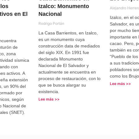
los
Izalco: Monumento
Alejandro Herrer
tivos en El
Nacional
Izalco, en el o
Rodrigo Portán
Salvador, es u
por mucho tie
La Casa Barrientos, en Izalco,
importante en 
es un monumento cuya
ncuentra
cacao. Pero, 
construcción data de mediados
nturón de
también es co
del siglo XIX. En 1991 fue
co, zona
“Pueblo de los
declarada Monumento
tividad sísmica
a sus tradicio
Nacional de El Salvador y
tando con
pobladores so
actualmente se encuentra en
es activos. A
como los Brujo
proceso de restauración, con lo
ueña extensión
Lee más >>
que se busca alargar su
aís, un 90% del
existencia.
formado por
nicos, según
Lee más >>
io Nacional de
iales (SNET).