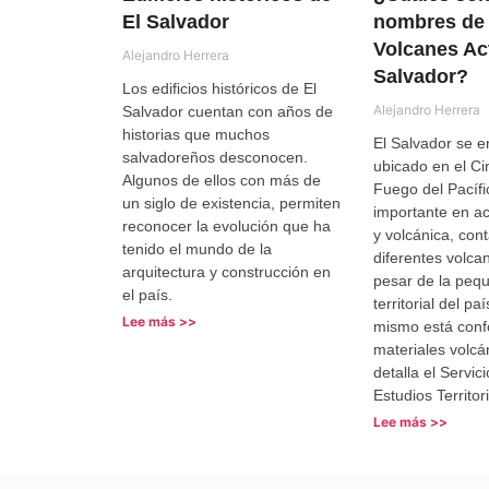
El Salvador
nombres de 
Volcanes Ac
Alejandro Herrera
Salvador?
Los edificios históricos de El
Alejandro Herrera
Salvador cuentan con años de
historias que muchos
El Salvador se e
salvadoreños desconocen.
ubicado en el Ci
Algunos de ellos con más de
Fuego del Pacífi
un siglo de existencia, permiten
importante en ac
reconocer la evolución que ha
y volcánica, con
tenido el mundo de la
diferentes volcan
arquitectura y construcción en
pesar de la peq
el país.
territorial del p
Lee más >>
mismo está con
materiales volcá
detalla el Servic
Estudios Territor
Lee más >>