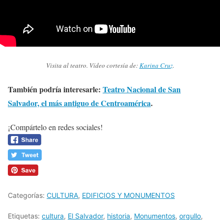
Visita al teatro. Vídeo cortesía de:
Karina Cruz
.
También podría interesarle:
Teatro Nacional de San
Salvador, el más antiguo de Centroamérica
.
¡Compártelo en redes sociales!
Categorías:
CULTURA
,
EDIFICIOS Y MONUMENTOS
Etiquetas:
cultura
,
El Salvador
,
historia
,
Monumentos
,
orgullo
,