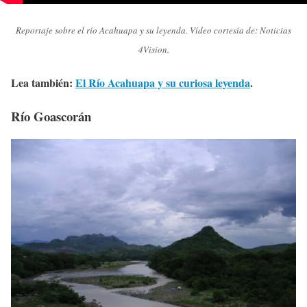
Reportaje sobre el río Acahuapa y su leyenda. Vídeo cortesía de: Noticias
4Vision.
Lea también:
El Río Acahuapa y su curiosa leyenda
.
Río Goascorán