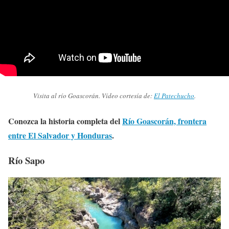
Visita al río Goascorán. Vídeo cortesía de:
El Patechucho
.
Conozca la historia completa del
Río Goascorán, frontera
entre El Salvador y Honduras
.
Río Sapo