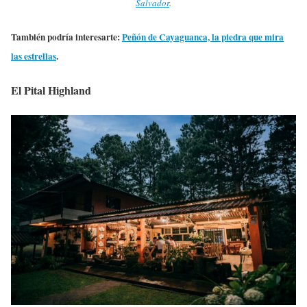
Salvador
.
También podría interesarte:
Peñón de Cayaguanca, la piedra que mira
las estrellas
.
El Pital Highland