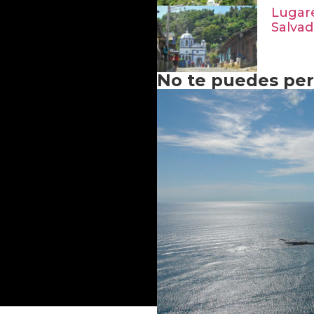
Lugare
Salvad
No te puedes perd