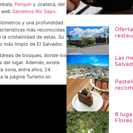
ambala,
Perquín
y Joateca, del
a web
Salvemos Río Sapo
.
ilómetros y una profundidad
Oferta
acterísticas más reconocidas
restau
 la cristalinidad de estas. Su
o más limpio de El Salvador.
táreas de bosques, donde los
Las me
s del lugar. Además, existe
Salvad
a zona, entre ellos, 24
a la página Turismo.sv.
Pastel
recom
8 luga
Flores