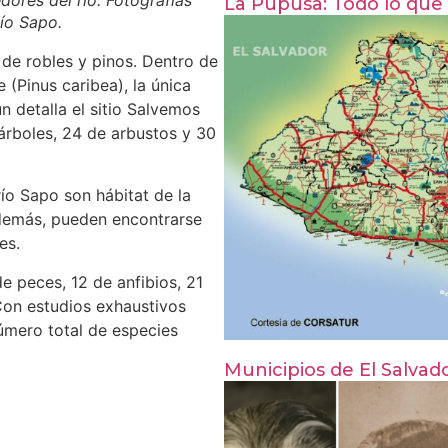
dores del río. Fotografías
La Pupusa: Todo lo que
ío Sapo.
 de robles y pinos. Dentro de
e (Pinus caribea), la única
n detalla el sitio Salvemos
árboles, 24 de arbustos y 30
río Sapo son hábitat de la
Además, pueden encontrarse
es.
e peces, 12 de anfibios, 21
Con estudios exhaustivos
úmero total de especies
Municipios de El Salvado