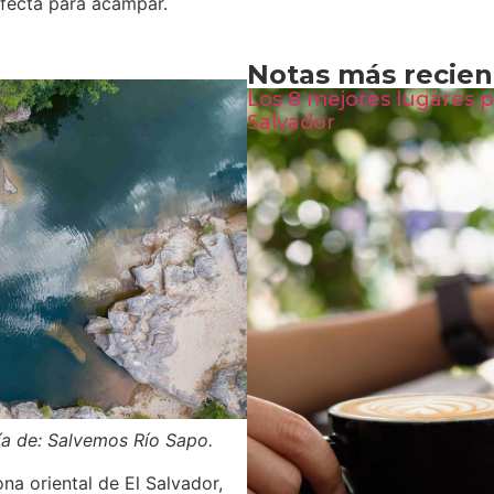
rfecta para acampar.
Notas más recien
Los 8 mejores lugares p
Salvador
sía de: Salvemos Río Sapo.
ona oriental de El Salvador,