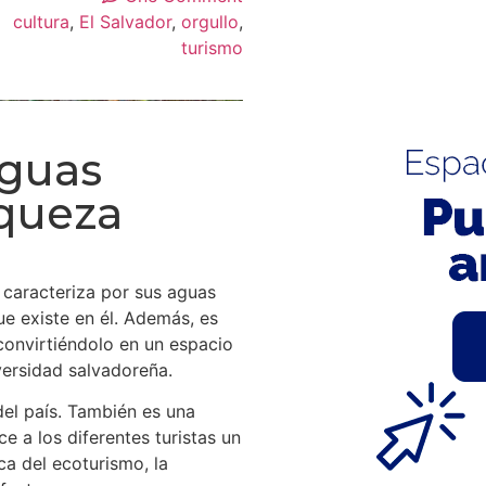
cultura
,
El Salvador
,
orgullo
,
turismo
aguas
iqueza
e caracteriza por sus aguas
ue existe en él. Además, es
convirtiéndolo en un espacio
versidad salvadoreña.
del país. También es una
ce a los diferentes turistas un
ca del ecoturismo, la