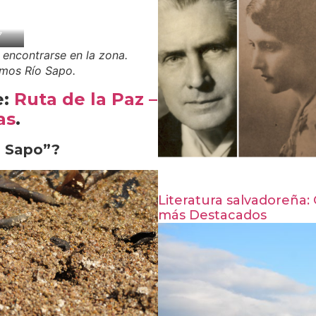
7
encontrarse en la zona.
emos Río Sapo.
e:
Ruta de la Paz –
as
.
o Sapo”?
Literatura salvadoreña:
más Destacados