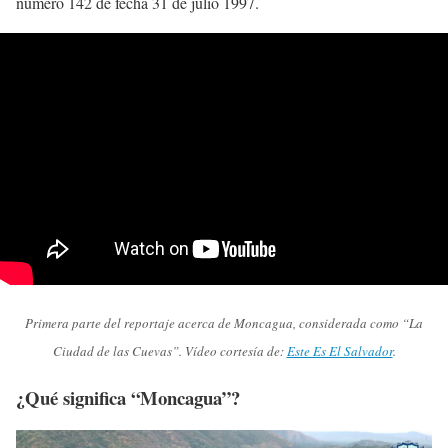
número 142 de fecha 31 de julio 1997.
Primera parte del reportaje acerca de Moncagua, considerada como “La
Ciudad de las Cuevas”. Vídeo cortesía de:
Este Es El Salvador
.
¿Qué significa “Moncagua”?