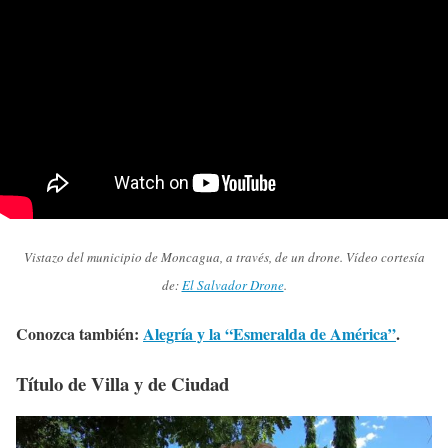
Vistazo del municipio de Moncagua, a través, de un drone. Vídeo cortesía
de:
El Salvador Drone
.
Conozca también:
Alegría y la “Esmeralda de América”
.
Título de Villa y de Ciudad