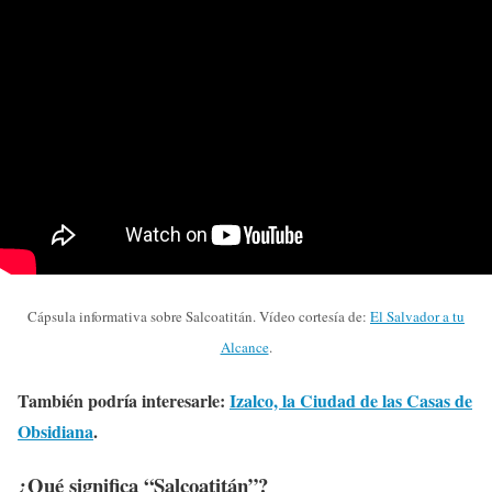
Cápsula informativa sobre Salcoatitán. Vídeo cortesía de:
El Salvador a tu
Alcance
.
También podría interesarle:
Izalco, la Ciudad de las Casas de
Obsidiana
.
¿Qué significa “Salcoatitán”?