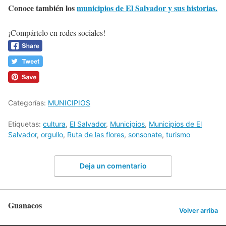
Conoce también los
municipios de El Salvador y sus historias.
¡Compártelo en redes sociales!
Categorías:
MUNICIPIOS
Etiquetas:
cultura
,
El Salvador
,
Municipios
,
Municipios de El
Salvador
,
orgullo
,
Ruta de las flores
,
sonsonate
,
turismo
Deja un comentario
Guanacos
Volver arriba