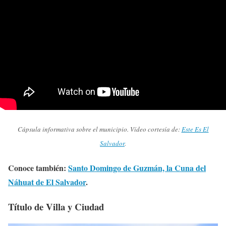
Cápsula informativa sobre el municipio. Vídeo cortesía de:
Este Es El
Salvador
.
Conoce también:
Santo Domingo de Guzmán, la Cuna del
Náhuat de El Salvador
.
Título de Villa y Ciudad