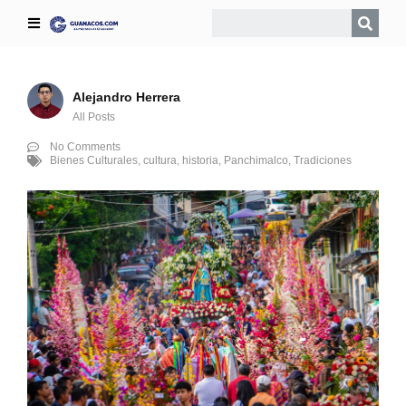
Alejandro Herrera
All Posts
No Comments
Bienes Culturales
,
cultura
,
historia
,
Panchimalco
,
Tradiciones