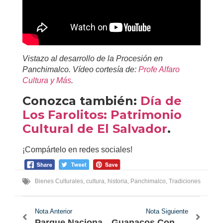
Vistazo al desarrollo de la Procesión en
Panchimalco. Vídeo cortesía de:
Profe Alfaro
Cultura y Más
.
Conozca también:
Día de
Los Farolitos: Patrimonio
Cultural de El Salvador
.
¡Compártelo en redes sociales!
Bienes Culturales
,
cultura
,
historia
,
Panchimalco
,
Tradiciones
Nota Anterior
Nota Siguiente
Parque Nacional San Diego y San Felipe Las Barras, Área Natural de El Salvador
Guanacos Concierge, servicio todo en uno para tus viajes