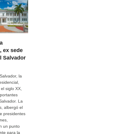
a
, ex sede
El Salvador
Salvador, la
sidencial,
 el siglo XX,
mportantes
Salvador. La
, albergó el
e presidentes
ones,
n un punto
nte para la