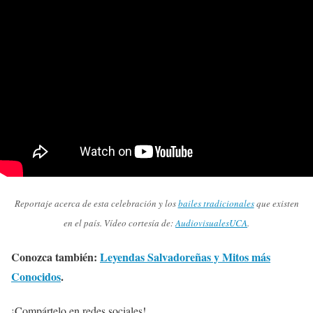
Reportaje acerca de esta celebración y los
bailes tradicionales
que existen
en el país. Vídeo cortesía de:
AudiovisualesUCA
.
Conozca también:
Leyendas Salvadoreñas y Mitos más
Conocidos
.
¡Compártelo en redes sociales!