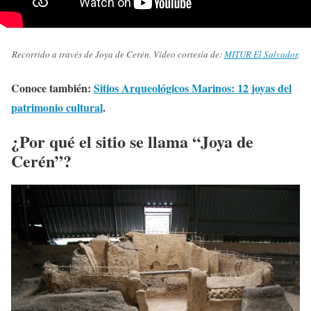
Recorrido a través de Joya de Cerén. Vídeo cortesía de:
MITUR El Salvador
.
Conoce también:
Sitios Arqueológicos Marinos: 12 joyas del
patrimonio cultural
.
¿Por qué el sitio se llama “Joya de
Cerén”?