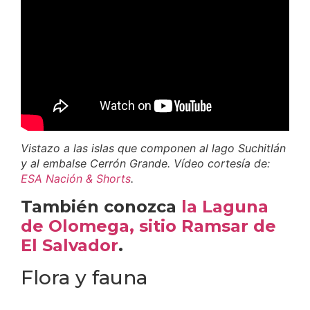
Vistazo a las islas que componen al lago Suchitlán
y al embalse Cerrón Grande. Vídeo cortesía de:
ESA Nación & Shorts
.
También conozca
la Laguna
de Olomega, sitio Ramsar de
El Salvador
.
Flora y fauna