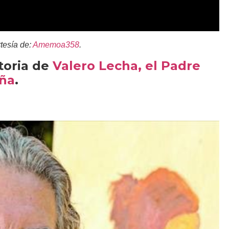
rtesía de:
Amemoa358
.
toria de
Valero Lecha, el Padre
eña
.