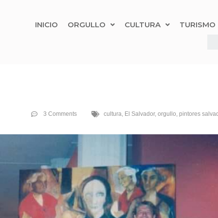
INICIO
ORGULLO
CULTURA
TURISMO
3 Comments
cultura
,
El Salvador
,
orgullo
,
pintores salv