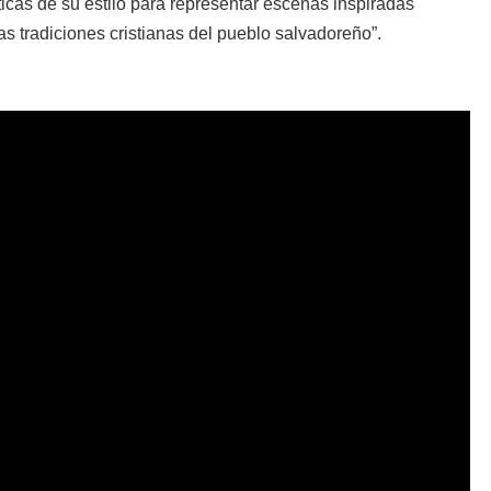
ticas de su estilo para representar escenas inspiradas
las tradiciones cristianas del pueblo salvadoreño”.