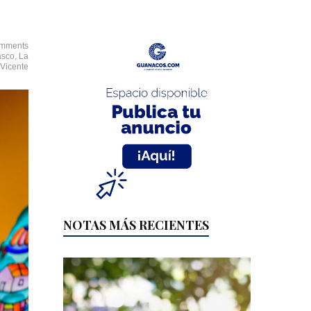
mments
asco
,
La
Vicente
NOTAS MÁS RECIENTES