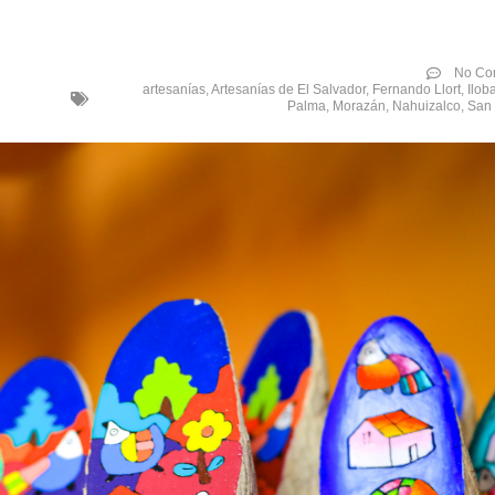
No Co
artesanías
,
Artesanías de El Salvador
,
Fernando Llort
,
Ilob
Palma
,
Morazán
,
Nahuizalco
,
San 