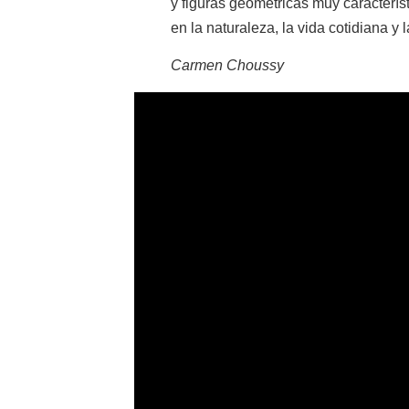
y figuras geométricas muy caracterís
en la naturaleza, la vida cotidiana y 
Carmen Choussy