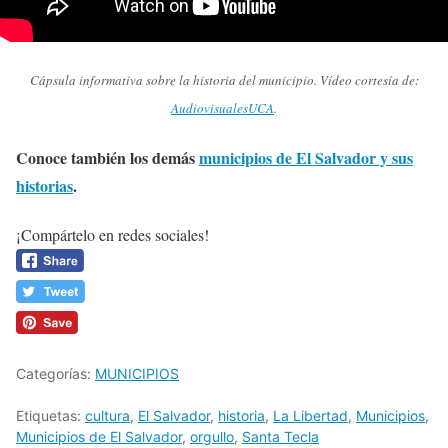
Cápsula informativa sobre la historia del municipio. Vídeo cortesía de:
AudiovisualesUCA
.
Conoce también los demás
municipios de El Salvador y sus
historias
.
¡Compártelo en redes sociales!
Categorías:
MUNICIPIOS
Etiquetas:
cultura
,
El Salvador
,
historia
,
La Libertad
,
Municipios
,
Municipios de El Salvador
,
orgullo
,
Santa Tecla