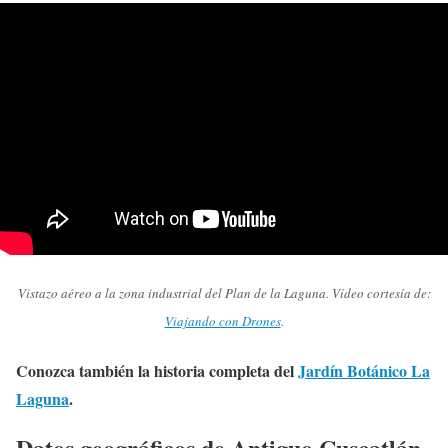
Vistazo aéreo a la zona industrial del Plan de la Laguna. Vídeo cortesía de:
Viajando con Drones
.
Conozca también la historia completa del
Jardín Botánico La
Laguna
.
Datos geográficos de Antiguo Cuscatlán