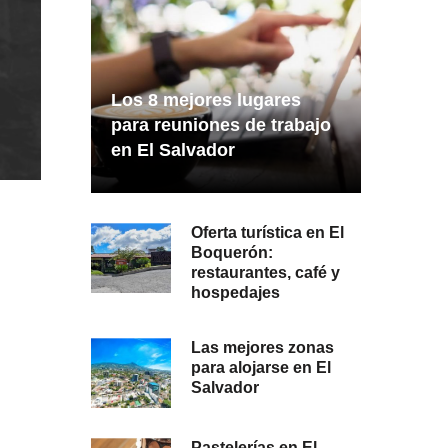
Los 8 mejores lugares
para reuniones de trabajo
en El Salvador
Oferta turística en El
Boquerón:
restaurantes, café y
hospedajes
Las mejores zonas
para alojarse en El
Salvador
Pastelerías en El