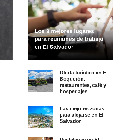
Los 8 mejores lugares
para reuniones de trabajo
en El Salvador
Oferta turística en El
Boquerón:
restaurantes, café y
hospedajes
Las mejores zonas
para alojarse en El
Salvador
Pastelerías en El