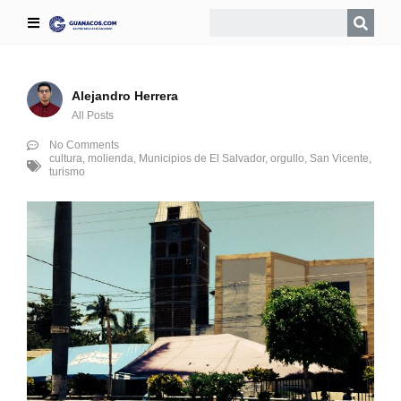
Alejandro Herrera
All Posts
No Comments
cultura
,
molienda
,
Municipios de El Salvador
,
orgullo
,
San Vicente
,
turismo