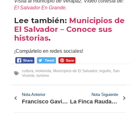
Visita al municipio de Verapaz. Vídeo cortesía de:
El Salvador En Grande
.
Lee también:
Municipios de
El Salvador – Conoce sus
historias
.
¡Compártelo en redes sociales!
cultura
,
molienda
,
Municipios de El Salvador
,
orgullo
,
San
Vicente
,
turismo
Nota Anterior
Nota Siguiente
Francisco Gavidia, su vida y obra
La Finca Rauda y sus impresionantes miradores