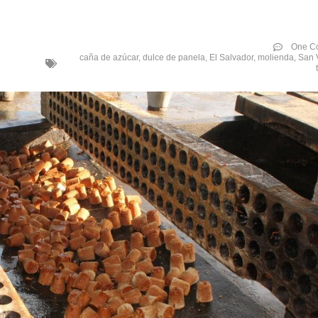
One C
caña de azúcar
,
dulce de panela
,
El Salvador
,
molienda
,
San 