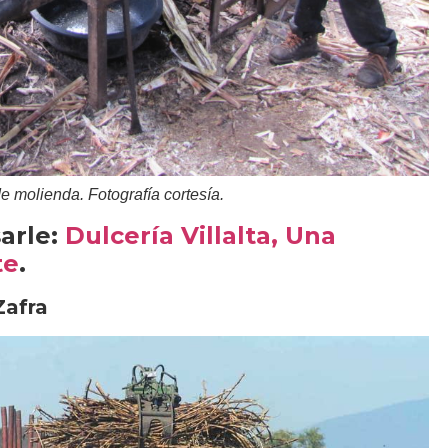
e molienda. Fotografía cortesía.
arle:
Dulcería Villalta, Una
te
.
Zafra