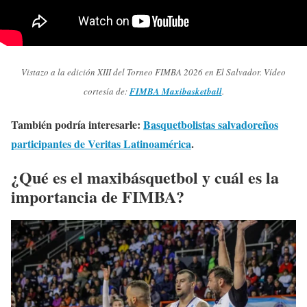
Vistazo a la edición XIII del Torneo FIMBA 2026 en El Salvador. Vídeo
cortesía de:
FIMBA Maxibasketball
.
También podría interesarle:
Basquetbolistas salvadoreños
participantes de Veritas Latinoamérica
.
¿Qué es el maxibásquetbol y cuál es la
importancia de FIMBA?