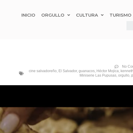
INICIO
ORGULLO
CULTURA
TURISMO
No Co
cine salvadoreño
,
El Salvador
,
guanacos
,
Héctor Mojica
,
kenneth
Miniserie Las Pupusas
,
orgullo
,