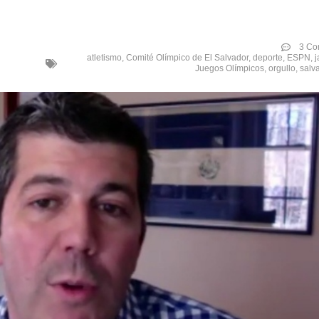
3 Co
atletismo
,
Comité Olímpico de El Salvador
,
deporte
,
ESPN
,
j
Juegos Olímpicos
,
orgullo
,
salv