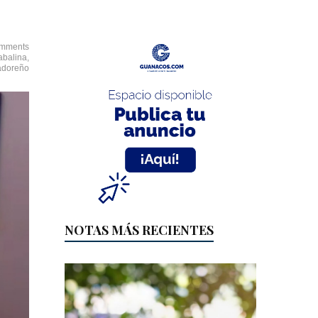
mments
abalina
,
adoreño
NOTAS MÁS RECIENTES