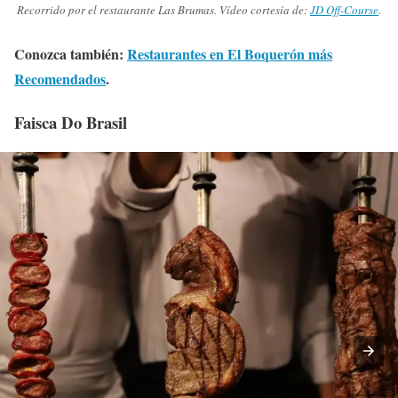
Recorrido por el restaurante Las Brumas. Vídeo cortesía de:
JD Off-Course
.
Conozca también:
Restaurantes en El Boquerón más
Recomendados
.
Faisca Do Brasil