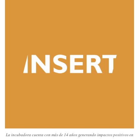
La incubadora cuenta con más de 14 años generando impactos positivos en