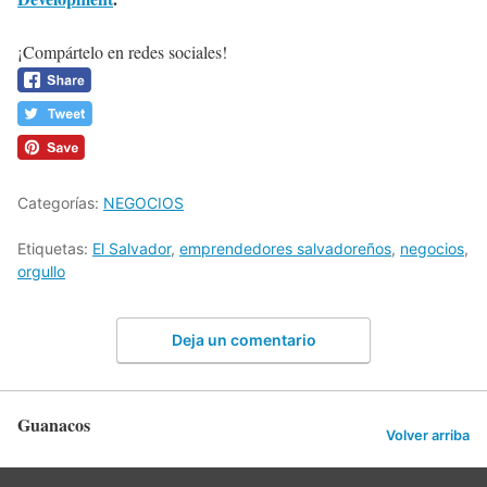
¡Compártelo en redes sociales!
Categorías:
NEGOCIOS
Etiquetas:
El Salvador
,
emprendedores salvadoreños
,
negocios
,
orgullo
Deja un comentario
Guanacos
Volver arriba