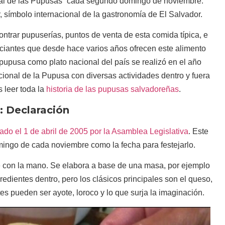
nal de las Pupusas” cada segundo domingo de noviembre.
símbolo internacional de la gastronomía de El Salvador.
ntrar pupuserías, puntos de venta de esta comida típica, e
iantes que desde hace varios años ofrecen este alimento
pupusa como plato nacional del país se realizó en el año
ional de la Pupusa con diversas actividades dentro y fuera
 leer toda la
historia de las pupusas salvadoreñas
.
: Declaración
ado el 1 de abril de 2005 por la Asamblea Legislativa
. Este
ingo de cada noviembre como la fecha para festejarlo.
ce con la mano. Se elabora a base de una masa, por ejemplo
redientes dentro, pero los clásicos principales son el queso,
ntes pueden ser ayote, loroco y lo que surja la imaginación.