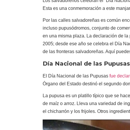
Los salvadoreños celebran el “Día Nacio
Esta es una conmemoración a este manjar, 
Por las calles salvadoreñas es común enco
incluso pupusódromos, conjunto de comerc
en una misma plaza. La declaración de la 
2005; desde ese año se celebra el Día Nac
de las fronteras salvadoreñas. Aquí puedes
Día Nacional de las Pupusas
El Día Nacional de las Pupusas
fue declar
Órgano del Estado destinó el segundo dom
La pupusa es un platillo típico que se ha
de maíz o arroz. Lleva una variedad de ing
el chicharrón y los frijoles. Otros ingredie