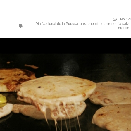
No Co
Día Nacional de la Pupusa
,
gastronomía
,
gastronomía salv
orgullo
,