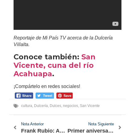
Reportaje de Mi País TV acerca de la Dulcería
Villalta.
Conoce también:
San
Vicente, cuna del río
Acahuapa
.
¡Compártelo en redes sociales!
cultura
,
Dulcería
,
Dulces
,
negocios
,
San Vicente
Nota Anterior
Nota Siguiente
Frank Rubio: Astronauta salvadoreño a la Luna
Primer aniversario de Izalco.art, galería de arte salvadoreña