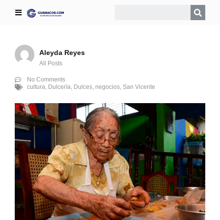
Aleyda Reyes
All Posts
No Comments
cultura
,
Dulcería
,
Dulces
,
negocios
,
San Vicente