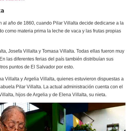
ta
tan al año de 1860, cuando
Pilar Villalta
decide dedicarse a la
o como materia prima la leche de vaca y las frutas propias
lta
,
Josefa Villalta
y
Tomasa Villalta
. Todas ellas fueron muy
n las diferentes ferias del país también distribuían sus
tros puntos de El Salvador por esto.
a Villalta
y
Argelia Villalta
, quienes estuvieron dispuestas a
abuela Pilar Villalta. La actual administración cuenta con el
illalta
, hijos de Argelia y de
Elena Villalta
, su nieta.