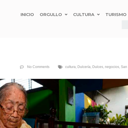
INICIO
ORGULLO
CULTURA
TURISMO
No Comments
cultura
,
Dulcería
,
Dulces
,
negocios
,
San 