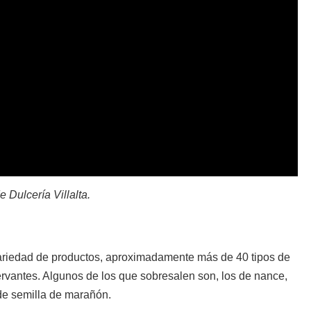
 Dulcería Villalta.
variedad de productos, aproximadamente más de 40 tipos de
ervantes. Algunos de los que sobresalen son, los de nance,
 de semilla de marañón.