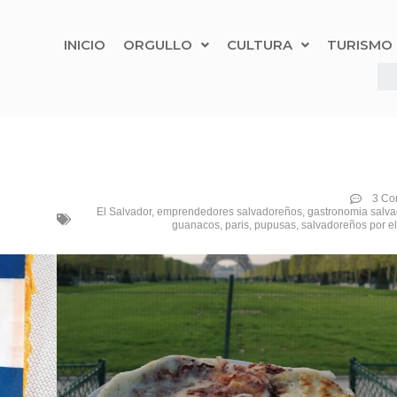
INICIO
ORGULLO
CULTURA
TURISMO
3 Co
El Salvador
,
emprendedores salvadoreños
,
gastronomia salv
guanacos
,
paris
,
pupusas
,
salvadoreños por e