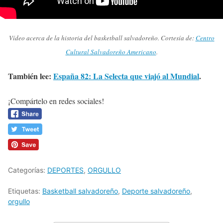
Vídeo acerca de la historia del basketball salvadoreño. Cortesía de:
Centro
Cultural Salvadoreño Americano
.
También lee:
España 82: La Selecta que viajó al Mundial
.
¡Compártelo en redes sociales!
Categorías:
DEPORTES
,
ORGULLO
Etiquetas:
Basketball salvadoreño
,
Deporte salvadoreño
,
orgullo