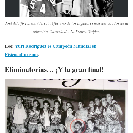
José Adolfo Pineda (derecha) fue uno de los jugadores más destacados de la
selección. Cortesía de: La Prensa Gráfica.
Lee:
Yuri Rodríguez es Campeón Mundial en
Fisicoculturismo
.
Eliminatorias… ¡Y la gran final!