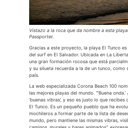
Vistazo a la roca que da nombre a esta playa
Passporter.
Gracias a este proyecto, la playa El Tunco e
del surf en El Salvador. Ubicada en La Libert
una gran formación rocosa que está parcial
y su silueta recuerda a la de un tunco, como 
país.
La web especializada Corona Beach 100 nom
las mejores playas del mundo. “’Buena onda.’ 
‘buenas vibras’, y eso es justo lo que recibes 
El Tunco. Es un pequeño pueblo que ha evolu
mochileros a formar parte de la lista de dese
mundo, pero mantiene las mismas vibras, visi
caminos, murales y bares animados”, expresa