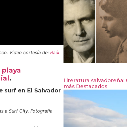
nco. Vídeo cortesía de:
Raúl
 playa
ial
.
Literatura salvadoreña:
más Destacados
 surf en El Salvador
s a Surf City. Fotografía