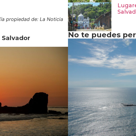
Lugare
Salvad
fía propiedad de: La Noticia
No te puedes perd
l Salvador