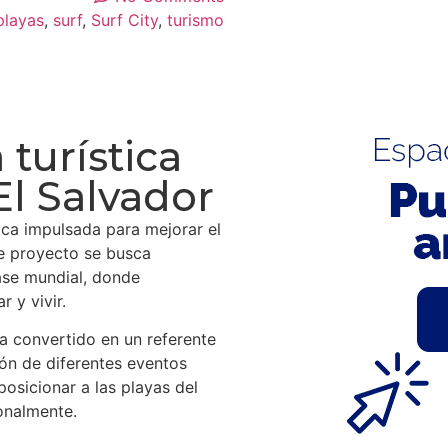
playas
,
surf
,
Surf City
,
turismo
 turística
El Salvador
stica impulsada para mejorar el
e proyecto se busca
lase mundial, donde
r y vivir.
a convertido en un referente
ión de diferentes eventos
posicionar a las playas del
onalmente.