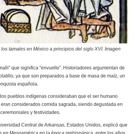
 los tamales en México a principios del siglo XVI. Imagen
malli” que significa “envuelto”. Historiadores argumentan de
platillo, ya que son preparados a base de masa de maíz, un
onquista española.
 los pueblos indígenas consideraban que el ser humano
s eran considerados comida sagrada, siendo degustada en
 ceremoniales y festividades.
niversidad Central de Arkansas, Estados Unidos, explicó que
les en Mesoamérica en la época prehispánica, entre los años