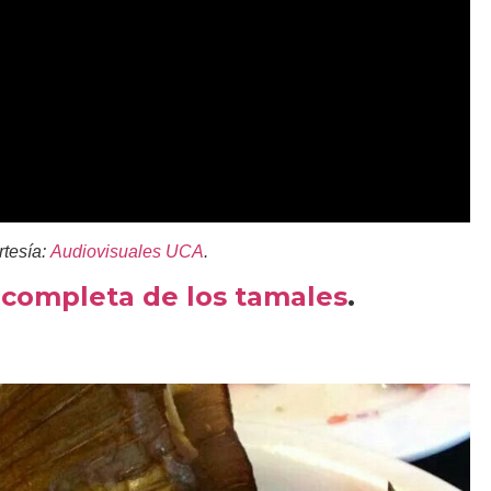
rtesía:
Audiovisuales UCA
.
a completa de los tamales
.