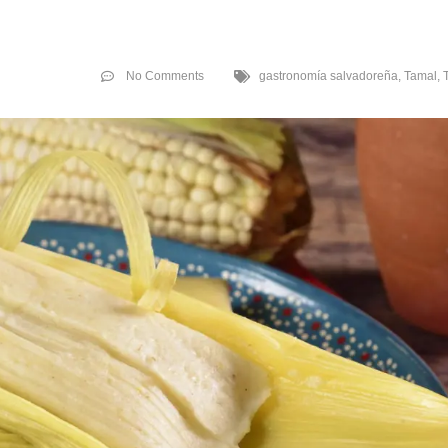
No Comments
gastronomía salvadoreña
,
Tamal
,