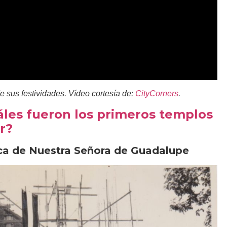
 sus festividades. Vídeo cortesía de:
CityCorners
.
áles fueron los primeros templos
r?
ica de Nuestra Señora de Guadalupe