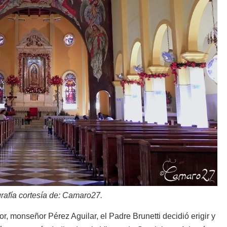
grafía cortesía de: Camaro27.
r, monseñor Pérez Aguilar, el Padre Brunetti decidió erigir y