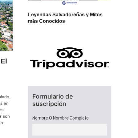
Leyendas Salvadoreñas y Mitos
más Conocidos
 El
Formulario de
slado,
suscripción
os en
es
r son
Nombre O Nombre Completo
ta