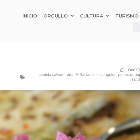
INICIO
ORGULLO
CULTURA
TURISMO
One C
comida salvadoreña
,
El Salvador
,
los angeles
,
pupusas
,
pu
salv