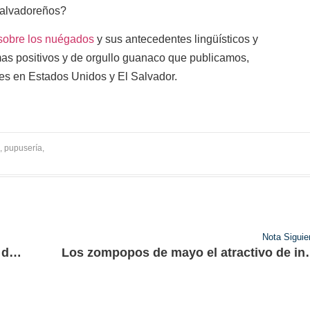
salvadoreños?
 sobre los nuégados
y sus antecedentes lingüísticos y
emas positivos y de orgullo guanaco que publicamos,
res en Estados Unidos y El Salvador.
,
pupusería
,
Nota Siguie
André Guttfreund: orgullo salvadoreño del cine centroamericano
Los zompopos de m