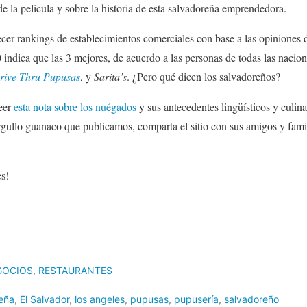
de la película y sobre la historia de esta salvadoreña emprendedora.
ecer rankings de establecimientos comerciales con base a las opiniones de
indica que las 3 mejores, de acuerdo a las personas de todas las nacion
rive Thru Pupusas
, y
Sarita’s
. ¿Pero qué dicen los salvadoreños?
leer
esta nota sobre los nuégados
y sus antecedentes lingüísticos y culinar
rgullo guanaco que publicamos, comparta el sitio con sus amigos y fam
es!
GOCIOS
,
RESTAURANTES
eña
,
El Salvador
,
los angeles
,
pupusas
,
pupusería
,
salvadoreño