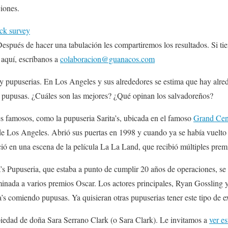
iones.
ck survey
Después de hacer una tabulación les compartiremos los resultados. Si ti
r aquí, escríbanos a
colaboracion@guanacos.com
y pupuserias. En Los Angeles y sus alrededores se estima que hay alre
 pupusas. ¿Cuáles son las mejores? ¿Qué opinan los salvadoreños?
famosos, como la pupuseria Sarita’s, ubicada en el famoso
Grand Cen
Los Angeles. Abrió sus puertas en 1998 y cuando ya se había vuelto 
ció en una escena de la película La La Land, que recibió múltiples prem
a’s Pupuseria, que estaba a punto de cumplir 20 años de operaciones, s
inada a varios premios Oscar. Los actores principales, Ryan Gossling
ta’s comiendo pupusas. Ya quisieran otras pupuserias tener este tipo de e
piedad de doña Sara Serrano Clark (o Sara Clark). Le invitamos a
ver es