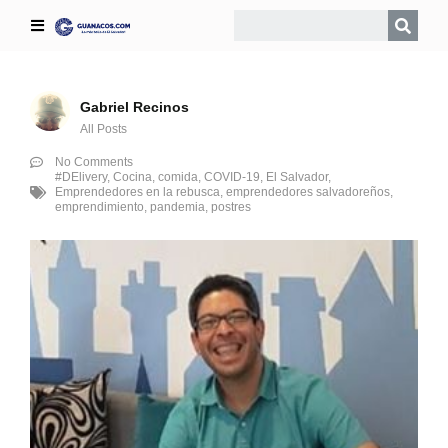
Gabriel Recinos
All Posts
No Comments
#DElivery
,
Cocina
,
comida
,
COVID-19
,
El Salvador
,
Emprendedores en la rebusca
,
emprendedores salvadoreños
,
emprendimiento
,
pandemia
,
postres