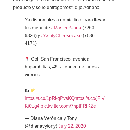
producto y se lo entregamos”, dijo Adriana.
Ya disponibles a domicilio o para llevar
los menú de
#MasterPanda
(7263-
6826) y
#AshtyCheesecake
(7686-
4171)
Col. San Francisco, avenida
bugambilias, #6, atienden de lunes a
viernes.
IG
https://t.co/1pRkqPvsKQ
https://t.co/jFlV
Ki0Lg4
pic.twitter.com/7hptFRlKZe
— Diana Verónica y Tony
(@dianavytony)
July 22, 2020