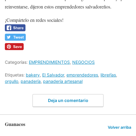
reinventarse, dijeron estos emprendedores salvadoreños.
¡Compártelo en redes sociales!
Categorías:
EMPRENDIMIENTOS
,
NEGOCIOS
Etiquetas:
bakery
,
El Salvador
,
emprendedores
,
libreŕías
,
orgullo
,
panadería
,
panadería artesanal
Deja un comentario
Guanacos
Volver arriba