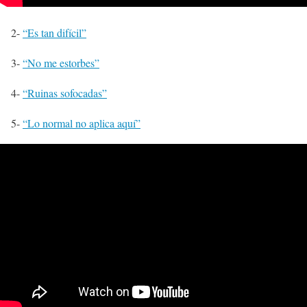
2-
“Es tan difícil”
3-
“No me estorbes”
4-
“Ruinas sofocadas”
5-
“Lo normal no aplica aquí”