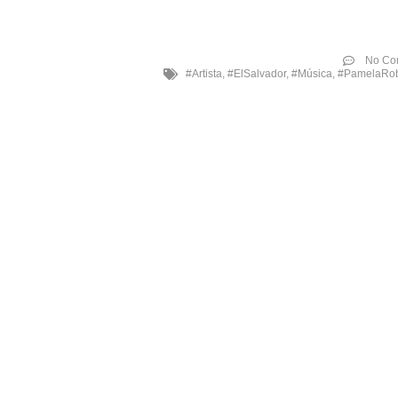
No Co
#Artista
,
#ElSalvador
,
#Música
,
#PamelaRo