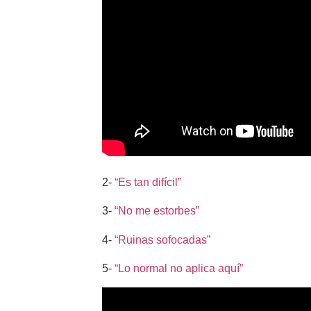
2-
“Es tan difícil”
3-
“No me estorbes”
4-
“Ruinas sofocadas”
5-
“Lo normal no aplica aquí”