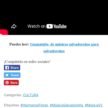
Puedes leer:
Guanatube, de músicos salvadoreños para
salvadoreños
¡Compártelo en redes sociales!
Categorías:
CULTURA
Etiquetas:
#HermanosFlores
,
#MúsicaSalvadoreña
,
#MúsicaSV
,