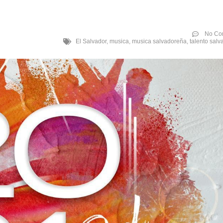
No Co
El Salvador
,
musica
,
musica salvadoreña
,
talento sal