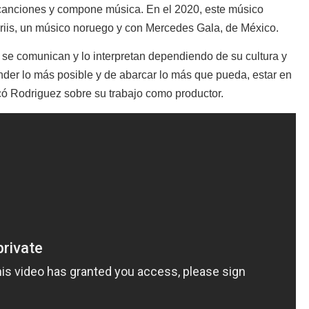
canciones y compone música. En el 2020, este músico
riis, un músico noruego y con Mercedes Gala, de México.
s se comunican y lo interpretan dependiendo de su cultura y
ender lo más posible y de abarcar lo más que pueda, estar en
có Rodriguez sobre su trabajo como productor.