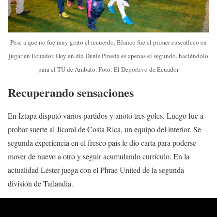
Pese a que no fue muy grato el recuerdo, Blanco fue el primer cuscatleco en
jugar en Ecuador. Hoy en día Denis Pineda es apenas el segundo, haciéndolo
para el TU de Ambato. Foto: El Deportivo de Ecuador
Recuperando sensaciones
En Iztapa disputó varios partidos y anotó tres goles. Luego fue a
probar suerte al Jicaral de Costa Rica, un equipo del interior. Se
segunda experiencia en el fresco país le dio carta para poderse
mover de nuevo a otro y seguir acumulando currículo. En la
actualidad Léster juega con el Phrae United de la segunda
división de Tailandia.