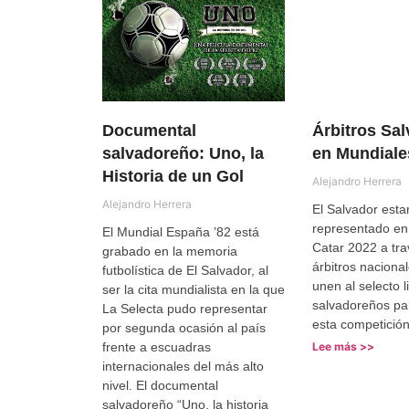
Documental
Árbitros Sa
salvadoreño: Uno, la
en Mundiale
Historia de un Gol
Alejandro Herrera
Alejandro Herrera
El Salvador esta
representado en
El Mundial España ’82 está
Catar 2022 a tr
grabado en la memoria
árbitros naciona
futbolística de El Salvador, al
unen al selecto l
ser la cita mundialista en la que
salvadoreños par
La Selecta pudo representar
esta competición
por segunda ocasión al país
frente a escuadras
Lee más >>
internacionales del más alto
nivel. El documental
salvadoreño “Uno, la historia