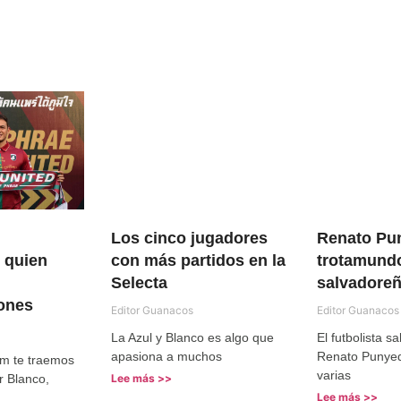
Los cinco jugadores
Renato Pu
 quien
con más partidos en la
trotamund
Selecta
salvadore
ones
Editor Guanacos
Editor Guanacos
La Azul y Blanco es algo que
El futbolista s
apasiona a muchos
Renato Punyed 
m te traemos
varias
er Blanco,
Lee más >>
Lee más >>