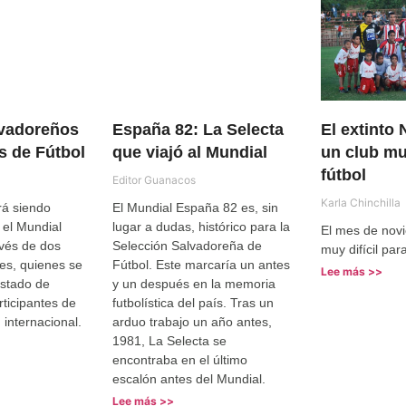
lvadoreños
España 82: La Selecta
El extinto 
s de Fútbol
que viajó al Mundial
un club mu
fútbol
Editor Guanacos
Karla Chinchilla
rá siendo
El Mundial España 82 es, sin
 el Mundial
lugar a dudas, histórico para la
El mes de nov
avés de dos
Selección Salvadoreña de
muy difícil par
les, quienes se
Fútbol. Este marcaría un antes
Lee más >>
istado de
y un después en la memoria
ticipantes de
futbolística del país. Tras un
 internacional.
arduo trabajo un año antes,
1981, La Selecta se
encontraba en el último
escalón antes del Mundial.
Lee más >>