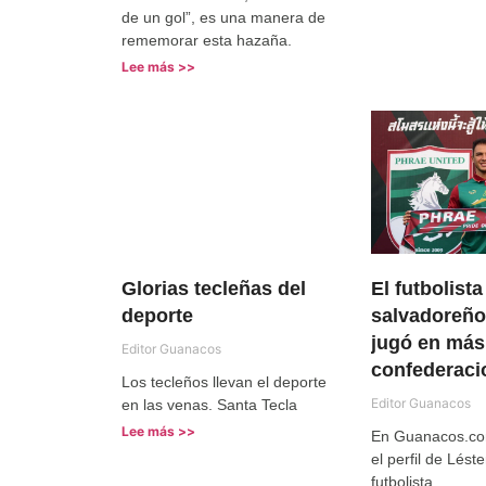
de un gol”, es una manera de
rememorar esta hazaña.
Lee más >>
Glorias tecleñas del
El futbolista
deporte
salvadoreño
jugó en más
Editor Guanacos
confederaci
Los tecleños llevan el deporte
Editor Guanacos
en las venas. Santa Tecla
Lee más >>
En Guanacos.co
el perfil de Lést
futbolista