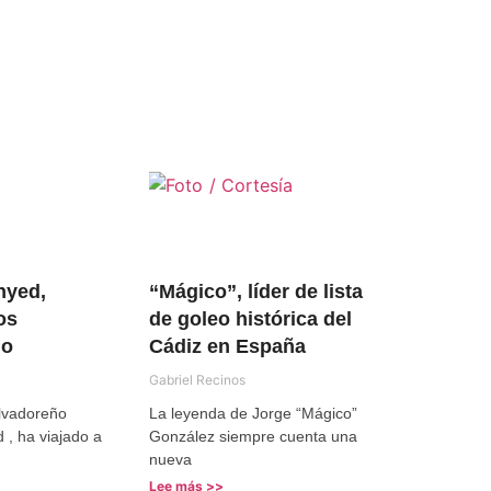
nyed,
“Mágico”, líder de lista
os
de goleo histórica del
ño
Cádiz en España
Gabriel Recinos
alvadoreño
La leyenda de Jorge “Mágico”
, ha viajado a
González siempre cuenta una
nueva
Lee más >>