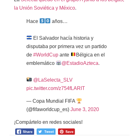
la Unión Soviética y México
.
Hace
años…
El Salvador hacía historia y
disputaba por primera vez un partido
de
#WorldCup
ante
Bélgica en el
emblemático
@EstadioAzteca
.
@LaSelecta_SLV
pic.twitter.com/z754fLARIT
— Copa Mundial FIFA
(@fifaworldcup_es)
June 3, 2020
¡Compártelo en redes sociales!