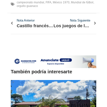
campeonato mundial
,
FIFA
,
México 1970
,
Mundial de fútbol
,
orgullo guanaco
Nota Anterior
Nota Siguiente
Castillo francés bautizará una calle con el nombre de una salvadoreña
Los juegos de la infancia guanaca
También podría interesarte