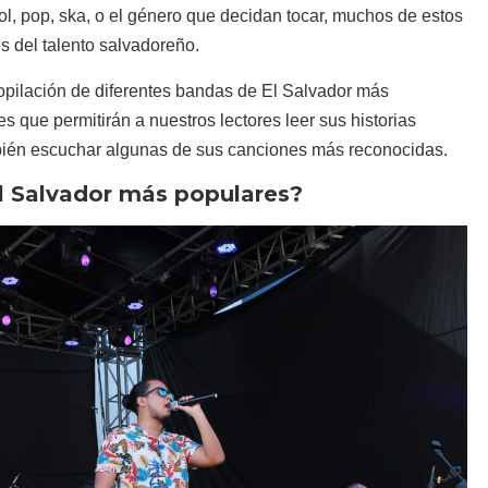
ñol, pop, ska, o el género que decidan tocar, muchos de estos
 del talento salvadoreño.
ilación de diferentes bandas de El Salvador más
s que permitirán a nuestros lectores leer sus historias
mbién escuchar algunas de sus canciones más reconocidas.
l Salvador más populares?