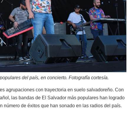
opulares del país, en concierto. Fotografía cortesía.
ntes agrupaciones con trayectoria en suelo salvadoreño. Con
pañol, las bandas de El Salvador más populares han logrado
an número de éxitos que han sonado en las radios del país.