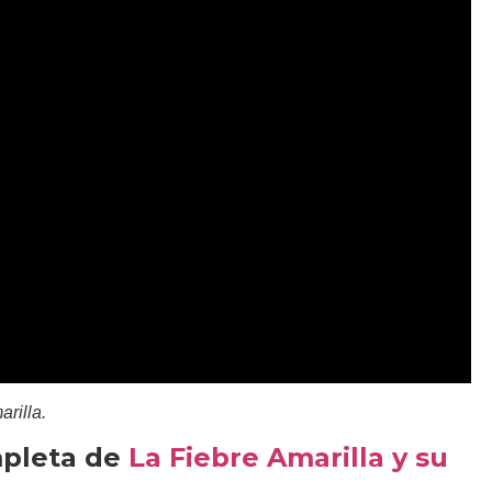
rilla.
mpleta de
La Fiebre Amarilla y su