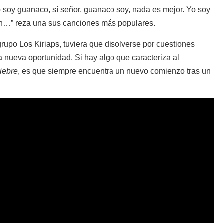
 soy guanaco, sí señor, guanaco soy, nada es mejor. Yo soy
ón…”
reza una sus canciones más populares.
rupo Los Kiriaps, tuviera que disolverse por cuestiones
 nueva oportunidad. Si hay algo que caracteriza al
iebre
, es que siempre encuentra un nuevo comienzo tras un