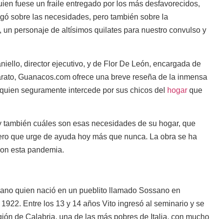
ien fuese un fraile entregado por los más desfavorecidos,
ó sobre las necesidades, pero también sobre la
o, un personaje de altísimos quilates para nuestro convulso y
iello, director ejecutivo, y de Flor De León, encargada de
rato, Guanacos.com ofrece una breve reseña de la inmensa
y quien seguramente intercede por sus chicos del
hogar
que
, y también cuáles son esas necesidades de su hogar, que
ero que urge de ayuda hoy más que nunca. La obra se ha
con esta pandemia.
iscano quien nació en un pueblito llamado Sossano en
de 1922. Entre los 13 y 14 años Vito ingresó al seminario y se
gión de Calabria, una de las más pobres de Italia, con mucho