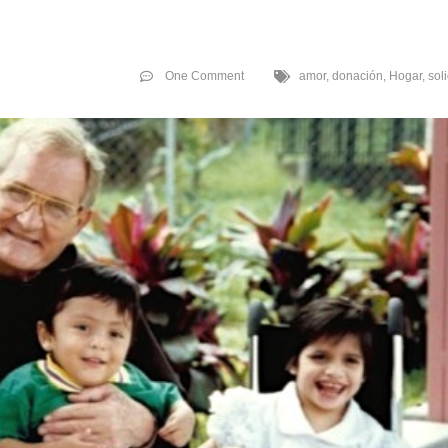
One Comment
amor
,
donación
,
Hogar
,
sol