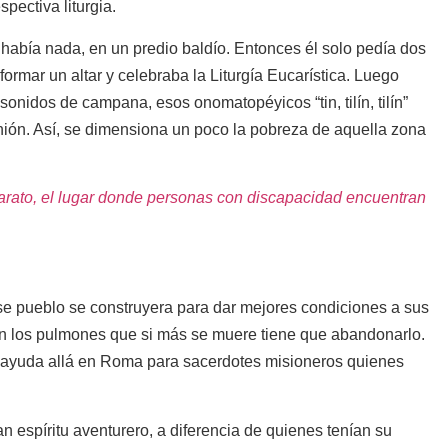
pectiva liturgia.
abía nada, en un predio baldío. Entonces él solo pedía dos
ormar un altar y celebraba la Liturgía Eucarística. Luego
sonidos de campana, esos onomatopéyicos “tin, tilín, tilín”
nión. Así, se dimensiona un poco la pobreza de aquella zona
rato, el lugar donde personas con discapacidad encuentran
se pueblo se construyera para dar mejores condiciones a sus
n los pulmones que si más se muere tiene que abandonarlo.
n ayuda allá en Roma para sacerdotes misioneros quienes
n espíritu aventurero, a diferencia de quienes tenían su