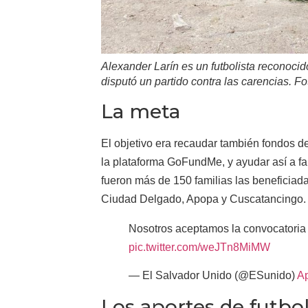
Alexander Larín es un futbolista reconoci
disputó un partido contra las carencias. Fo
La meta
El objetivo era recaudar también fondos de
la plataforma GoFundMe, y ayudar así a fa
fueron más de 150 familias las beneficia
Ciudad Delgado, Apopa y Cuscatancingo.
Nosotros aceptamos la convocatoria 
pic.twitter.com/weJTn8MiMW
— El Salvador Unido (@ESunido)
Ap
Los aportes de futbol