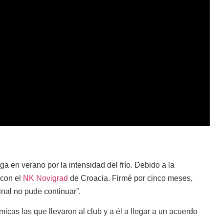
ga en verano por la intensidad del frío. Debido a la
 con el
NK Novigrad
de Croacia. Firmé por cinco meses,
inal no pude continuar”.
cas las que llevaron al club y a él a llegar a un acuerdo