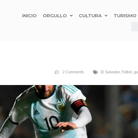
INICIO
ORGULLO
CULTURA
TURISMO
2 Comments
El Salvador
,
Fútbol
,
g