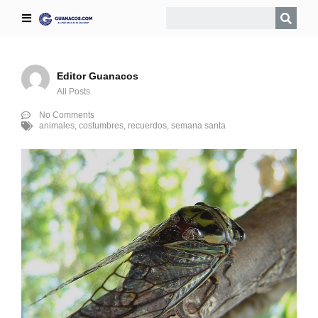
Editor Guanacos
All Posts
No Comments
animales
,
costumbres
,
recuerdos
,
semana santa