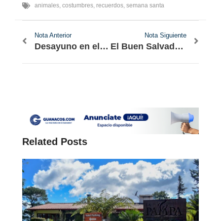
animales
,
costumbres
,
recuerdos
,
semana santa
Nota Anterior
Nota Siguiente
Desayuno en el Mercado de Santa Tecla
El Buen Salvadoreño Toma Muy en Serio el COVID-19
Related Posts